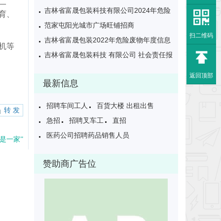
二
废物申报年度报告表
吉林省富晟包装科技有限公司2024年危险
育、
废物年报公示
范家屯阳光城市广场旺铺招商
扫二维码
吉林省富晟包装2022年危险废物年度信息
机等
公开表
吉林省富晟包装科技 有限公司 社会责任报
告
返回顶部
最新信息
招聘车间工人
百货大楼 出租出售
转 发
急招
招聘叉车工
直招
医药公司招聘药品销售人员
是一家”
赞助商广告位