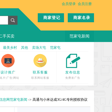
会员登录
会员注册
商家登记
商家名录
二手买卖
范家屯新闻
最美乡村
其他
卖场大屯
范家屯
设计推广
联系客服
发布信息
名片|广告|网站
联系网站客服
免费发广告
信息网范家屯新闻
-> 高通与小米达成3G/4G专利授权协议