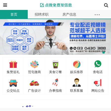
...
首页
招聘求职
房产信息
本地服务
教育母婴
车辆买卖
商品供求
同城交友
二手买卖
资讯
商家
信息
会员
发布信息
集赞送礼
范屯微商
美食订餐
娱乐推荐
查电话
公交站点
广告设计
办事指南
联系客服
网站公告