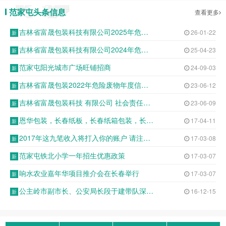
范家屯头条信息
查看更多
吉林省富晟包装科技有限公司2025年危险废物申报年度报告表
26-01-22
吉林省富晟包装科技有限公司2024年危险废物年报公示
25-04-23
范家屯阳光城市广场旺铺招商
24-09-03
吉林省富晟包装2022年危险废物年度信息公开表
23-06-12
吉林省富晟包装科技 有限公司 社会责任报告
23-06-09
恩华包装，长春纸板，长春纸箱包装，长春纸箱定制，长春纸板包装，纸箱包装箱
17-04-11
2017年这九笔收入将打入你的账户 请注意查收
17-03-08
范家屯铁北小学一年招生优惠政策
17-03-07
响水农业嘉年华项目推介会在长春举行
17-03-07
公主岭市副市长、公安局长段于建带队深入基层派出所开展调研座谈
16-12-15