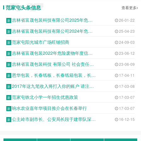
范家屯头条信息
查看更多
吉林省富晟包装科技有限公司2025年危险废物申报年度报告表
26-01-22
吉林省富晟包装科技有限公司2024年危险废物年报公示
25-04-23
范家屯阳光城市广场旺铺招商
24-09-03
吉林省富晟包装2022年危险废物年度信息公开表
23-06-12
吉林省富晟包装科技 有限公司 社会责任报告
23-06-09
恩华包装，长春纸板，长春纸箱包装，长春纸箱定制，长春纸板包装，纸箱包装箱
17-04-11
2017年这九笔收入将打入你的账户 请注意查收
17-03-08
范家屯铁北小学一年招生优惠政策
17-03-07
响水农业嘉年华项目推介会在长春举行
17-03-07
公主岭市副市长、公安局长段于建带队深入基层派出所开展调研座谈
16-12-15