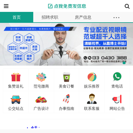
...
首页
招聘求职
房产信息
本地服务
教育母婴
车辆买卖
商品供求
同城交友
二手买卖
资讯
商家
信息
会员
发布信息
集赞送礼
范屯微商
美食订餐
娱乐推荐
查电话
公交站点
广告设计
办事指南
联系客服
网站公告