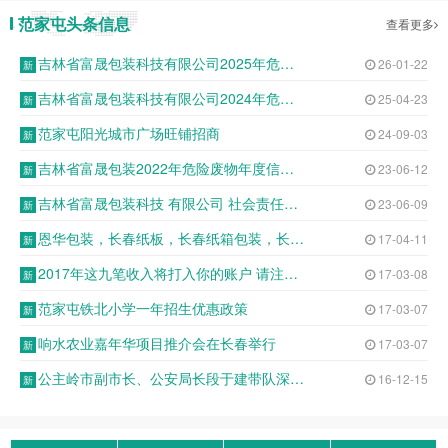
范家屯头条信息
查看更多
吉林省富晟包装科技有限公司2025年危险废物申报年度报告表
26-01-22
吉林省富晟包装科技有限公司2024年危险废物年报公示
25-04-23
范家屯阳光城市广场旺铺招商
24-09-03
吉林省富晟包装2022年危险废物年度信息公开表
23-06-12
吉林省富晟包装科技 有限公司 社会责任报告
23-06-09
恩华包装，长春纸板，长春纸箱包装，长春纸箱定制，长春纸板包装，纸箱包装箱
17-04-11
2017年这九笔收入将打入你的账户 请注意查收
17-03-08
范家屯铁北小学一年招生优惠政策
17-03-07
响水农业嘉年华项目推介会在长春举行
17-03-07
公主岭市副市长、公安局长段于建带队深入基层派出所开展调研座谈
16-12-15