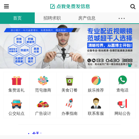
...
首页
招聘求职
房产信息
本地服务
教育母婴
车辆买卖
商品供求
同城交友
二手买卖
资讯
商家
信息
会员
发布信息
集赞送礼
范屯微商
美食订餐
娱乐推荐
查电话
公交站点
广告设计
办事指南
联系客服
网站公告