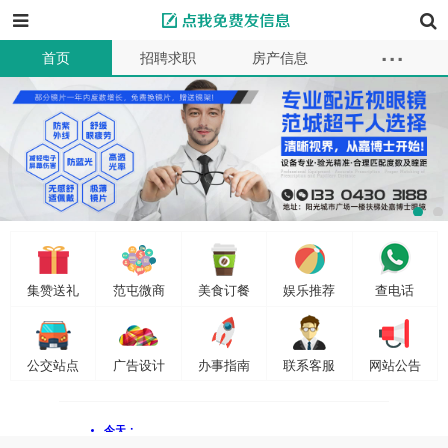
...
首页
招聘求职
房产信息
本地服务
教育母婴
车辆买卖
商品供求
同城交友
二手买卖
资讯
商家
信息
会员
发布信息
集赞送礼
范屯微商
美食订餐
娱乐推荐
查电话
公交站点
广告设计
办事指南
联系客服
网站公告