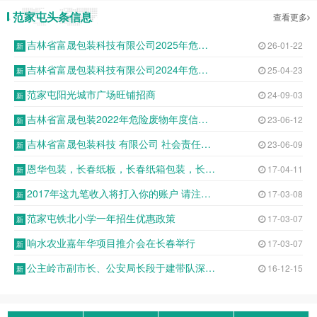
范家屯头条信息
查看更多
吉林省富晟包装科技有限公司2025年危险废物申报年度报告表
26-01-22
吉林省富晟包装科技有限公司2024年危险废物年报公示
25-04-23
范家屯阳光城市广场旺铺招商
24-09-03
吉林省富晟包装2022年危险废物年度信息公开表
23-06-12
吉林省富晟包装科技 有限公司 社会责任报告
23-06-09
恩华包装，长春纸板，长春纸箱包装，长春纸箱定制，长春纸板包装，纸箱包装箱
17-04-11
2017年这九笔收入将打入你的账户 请注意查收
17-03-08
范家屯铁北小学一年招生优惠政策
17-03-07
响水农业嘉年华项目推介会在长春举行
17-03-07
公主岭市副市长、公安局长段于建带队深入基层派出所开展调研座谈
16-12-15