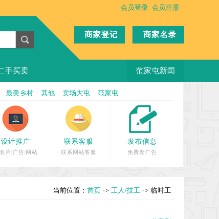
会员登录
会员注册
商家登记
商家名录
二手买卖
范家屯新闻
最美乡村
其他
卖场大屯
范家屯
设计推广
联系客服
发布信息
名片|广告|网站
联系网站客服
免费发广告
当前位置：
首页
->
工人/技工
-> 临时工