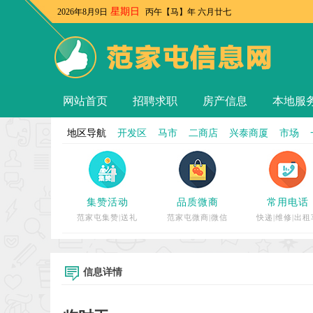
星期日
2026年8月9日
丙午【马】年 六月廿七
网站首页
招聘求职
房产信息
本地服
地区导航
开发区
马市
二商店
兴泰商厦
市场
集赞活动
品质微商
常用电话
范家屯集赞|送礼
范家屯微商|微信
快递|维修|出租
信息详情