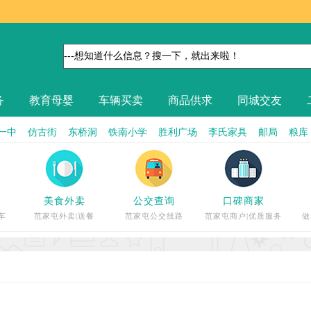
务
教育母婴
车辆买卖
商品供求
同城交友
一中
仿古街
东桥洞
铁南小学
胜利广场
李氏家具
邮局
粮库
美食外卖
公交查询
口碑商家
车
范家屯外卖|送餐
范家屯公交线路
范家屯商户|优质服务
做