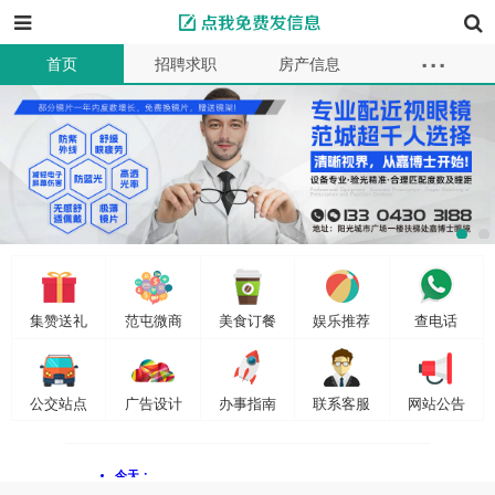
...
首页
招聘求职
房产信息
本地服务
教育母婴
车辆买卖
商品供求
同城交友
二手买卖
资讯
商家
信息
会员
发布信息
集赞送礼
范屯微商
美食订餐
娱乐推荐
查电话
公交站点
广告设计
办事指南
联系客服
网站公告