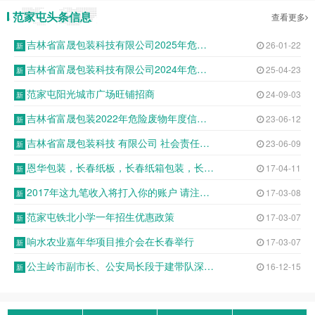
范家屯头条信息
查看更多
吉林省富晟包装科技有限公司2025年危险废物申报年度报告表
26-01-22
吉林省富晟包装科技有限公司2024年危险废物年报公示
25-04-23
范家屯阳光城市广场旺铺招商
24-09-03
吉林省富晟包装2022年危险废物年度信息公开表
23-06-12
吉林省富晟包装科技 有限公司 社会责任报告
23-06-09
恩华包装，长春纸板，长春纸箱包装，长春纸箱定制，长春纸板包装，纸箱包装箱
17-04-11
2017年这九笔收入将打入你的账户 请注意查收
17-03-08
范家屯铁北小学一年招生优惠政策
17-03-07
响水农业嘉年华项目推介会在长春举行
17-03-07
公主岭市副市长、公安局长段于建带队深入基层派出所开展调研座谈
16-12-15